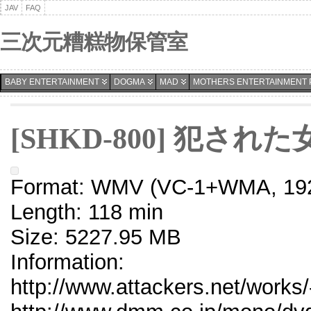
JAV
FAQ
三次元糟糕物保管室
BABY ENTERTAINMENT
DOGMA
MAD
MOTHERS ENTERTAINMENT 
[SHKD-800] 犯さ
Format: WMV (VC-1+WMA, 192
Length: 118 min
Size: 5227.95 MB
Information:
http://www.attackers.net/works/