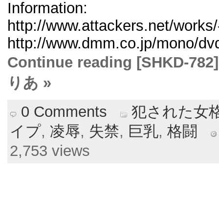
Information:
http://www.attackers.net/works/
http://www.dmm.co.jp/mono/dvd/
Continue reading [SHK
りあ »
0 Comments
犯された女
イプ
,
凌辱
,
失禁
,
巨乳
,
格闘
2,753 views