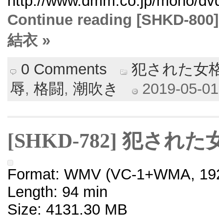
http://www.dmm.co.jp/mono/dvd/
Continue reading [SHK
結衣 »
0 Comments
犯された女
辱
,
格闘
,
潮吹き
2019-05-01 
[SHKD-782] 犯さ
Format: WMV (VC-1+WMA, 192
Length: 94 min
Size: 4131.30 MB