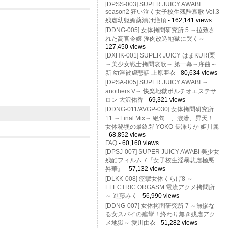
[DPSS-003] SUPER JUICY AWABI
season2 狂い泣く女子校生残酷哀歌 Vol.3
残虐幼躯媚薬漬け絶頂
- 162,141 views
[DDNG-005] 女体拷問研究所 5 ～拉致さ
れた高官令嬢 淫肉改造地獄に哭く～
-
127,450 views
[DXHK-001] SUPER JUICY はまKURI栗
～美少女戦士拷問哀歌～ 第一幕～序曲～
新 幼淫被虐悲話 上原亜衣
- 80,634 views
[DPSA-005] SUPER JUICY AWABI ～
anothers V～ 快楽地獄ポルチオエステサ
ロン 大沢佑香
- 69,321 views
[DDNG-011/AVGP-030] 女体拷問研究所
11 ～Final Mix～ 絶句…、涙滲、昇天！
女体秘墺の最終砦 YOKO 長澤りか 姫川麗
- 68,852 views
FAQ
- 60,160 views
[DPSJ-007] SUPER JUICY AWABI 美少女
残酷フィルム 7『女子校生淫暴悲虐極悪
昇華』
- 57,132 views
[DLKK-008] 痙攣女体くらげ8 ～
ELECTRIC ORGASM 電流アクメ拷問所
～ 進藤みく
- 56,990 views
[DDNG-007] 女体拷問研究所 7 ～無惨な
る女スパイの痙攣！終わり無き残虐アク
メ地獄～ 愛川由衣
- 51,282 views