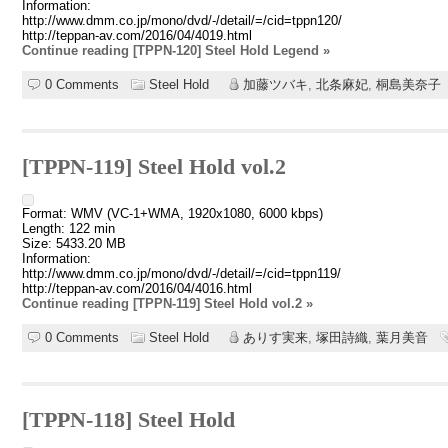
Information:
http://www.dmm.co.jp/mono/dvd/-/detail/=/cid=tppn120/
http://teppan-av.com/2016/04/4019.html
Continue reading [TPPN-120] Steel Hold Legend »
0 Comments
Steel Hold
加藤ツバキ
,
北条麻妃
,
桐島美奈子
[TPPN-119] Steel Hold vol.2
Format: WMV (VC-1+WMA, 1920x1080, 6000 kbps)
Length: 122 min
Size: 5433.20 MB
Information:
http://www.dmm.co.jp/mono/dvd/-/detail/=/cid=tppn119/
http://teppan-av.com/2016/04/4016.html
Continue reading [TPPN-119] Steel Hold vol.2 »
0 Comments
Steel Hold
ありす実来
,
塚田詩織
,
葉月美音
[TPPN-118] Steel Hold