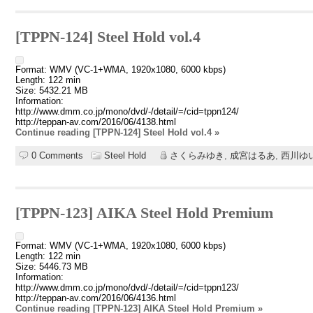
[TPPN-124] Steel Hold vol.4
Format: WMV (VC-1+WMA, 1920x1080, 6000 kbps)
Length: 122 min
Size: 5432.21 MB
Information:
http://www.dmm.co.jp/mono/dvd/-/detail/=/cid=tppn124/
http://teppan-av.com/2016/06/4138.html
Continue reading [TPPN-124] Steel Hold vol.4 »
0 Comments
Steel Hold
さくらみゆき
,
成宮はるあ
,
西川ゆ
[TPPN-123] AIKA Steel Hold Premium
Format: WMV (VC-1+WMA, 1920x1080, 6000 kbps)
Length: 122 min
Size: 5446.73 MB
Information:
http://www.dmm.co.jp/mono/dvd/-/detail/=/cid=tppn123/
http://teppan-av.com/2016/06/4136.html
Continue reading [TPPN-123] AIKA Steel Hold Premium »