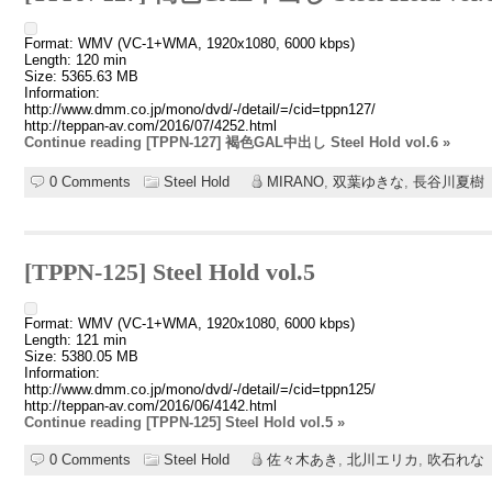
Format: WMV (VC-1+WMA, 1920x1080, 6000 kbps)
Length: 120 min
Size: 5365.63 MB
Information:
http://www.dmm.co.jp/mono/dvd/-/detail/=/cid=tppn127/
http://teppan-av.com/2016/07/4252.html
Continue reading [TPPN-127] 褐色GAL中出し Steel Hold vol.6 »
0 Comments
Steel Hold
MIRANO
,
双葉ゆきな
,
長谷川夏樹
[TPPN-125] Steel Hold vol.5
Format: WMV (VC-1+WMA, 1920x1080, 6000 kbps)
Length: 121 min
Size: 5380.05 MB
Information:
http://www.dmm.co.jp/mono/dvd/-/detail/=/cid=tppn125/
http://teppan-av.com/2016/06/4142.html
Continue reading [TPPN-125] Steel Hold vol.5 »
0 Comments
Steel Hold
佐々木あき
,
北川エリカ
,
吹石れな