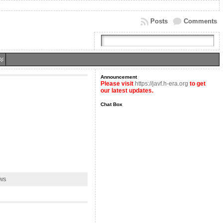
Posts
Comments
Announcement
Please visit
https://javf.h-era.org
to get
our latest updates.
Chat Box
ews