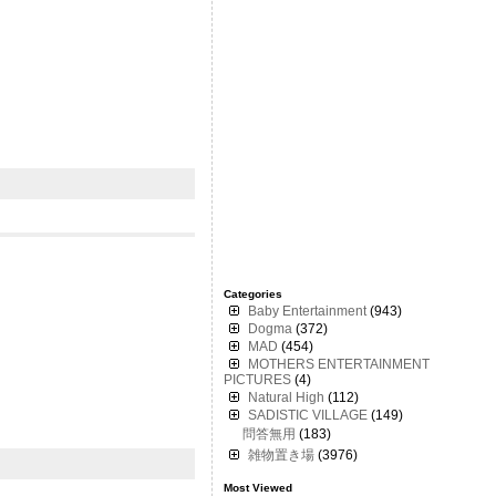
Categories
Baby Entertainment
(943)
Dogma
(372)
MAD
(454)
MOTHERS ENTERTAINMENT
PICTURES
(4)
Natural High
(112)
SADISTIC VILLAGE
(149)
問答無用
(183)
雑物置き場
(3976)
Most Viewed