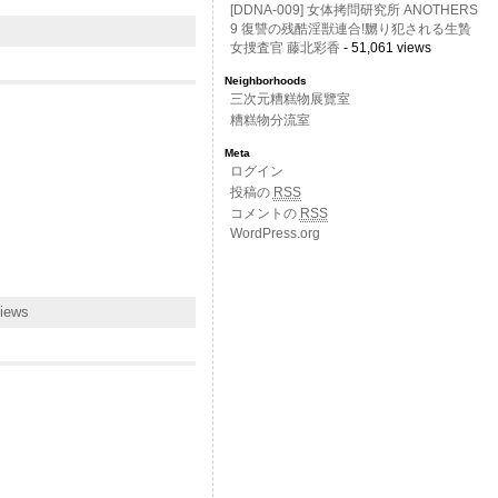
[DDNA-009] 女体拷問研究所 ANOTHERS
9 復讐の残酷淫獣連合!嬲り犯される生贄
女捜査官 藤北彩香
- 51,061 views
Neighborhoods
三次元糟糕物展覽室
糟糕物分流室
Meta
ログイン
投稿の
RSS
コメントの
RSS
WordPress.org
views