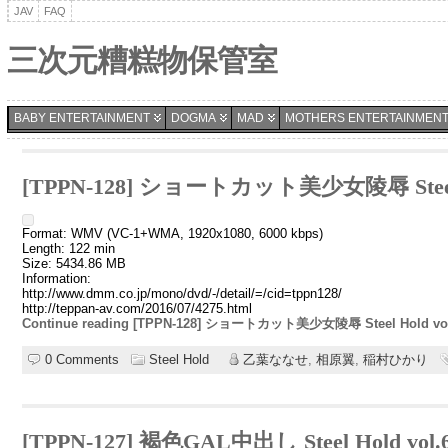
JAV
FAQ
三次元糟糕物保管室
BABY ENTERTAINMENT
DOGMA
MAD
MOTHERS ENTERTAINMENT
[TPPN-128] ショートカット美少女陵辱 Steel H
Format: WMV (VC-1+WMA, 1920x1080, 6000 kbps)
Length: 122 min
Size: 5434.86 MB
Information:
http://www.dmm.co.jp/mono/dvd/-/detail/=/cid=tppn128/
http://teppan-av.com/2016/07/4275.html
Continue reading [TPPN-128] ショートカット美少女陵辱 Steel Hold vol
0 Comments
Steel Hold
乙葉ななせ
,
相原翼
,
稲村ひかり
[TPPN-127] 褐色GAL中出し Steel Hold vol.