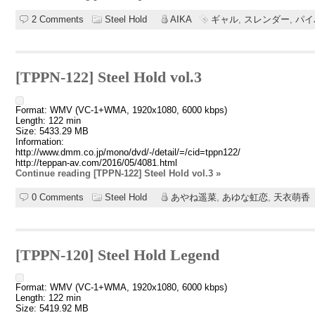
2 Comments
Steel Hold
AIKA
ギャル
,
スレンダー
,
パイ
[TPPN-122] Steel Hold vol.3
Format: WMV (VC-1+WMA, 1920x1080, 6000 kbps)
Length: 122 min
Size: 5433.29 MB
Information:
http://www.dmm.co.jp/mono/dvd/-/detail/=/cid=tppn122/
http://teppan-av.com/2016/05/4081.html
Continue reading [TPPN-122] Steel Hold vol.3 »
0 Comments
Steel Hold
あやね遥菜
,
あゆな虹恋
,
天衣萌香
[TPPN-120] Steel Hold Legend
Format: WMV (VC-1+WMA, 1920x1080, 6000 kbps)
Length: 122 min
Size: 5419.92 MB