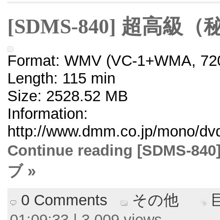
[SDMS-840] 超高
Format: WMV (VC-1+WMA, 720
Length: 115 min
Size: 2528.52 MB
Information:
http://www.dmm.co.jp/mono/dvd
Continue reading [SDM
ブ »
0 Comments
その他
01:09:33 | 3,009 views