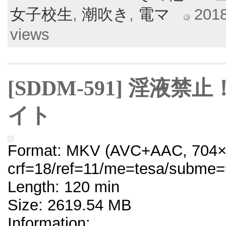
女子校生
,
潮吹き
,
電マ
2018
views
[SDDM-591] 淫液
イト
Format: MKV (AVC+AAC, 704×
crf=18/ref=11/me=tesa/subme=
Length: 120 min
Size: 2619.54 MB
Information: