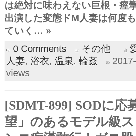
は絶対に味わえない巨根・痙攣
出演した変態ドM人妻は何度
ていく… »
0 Comments
その他
人妻
,
浴衣
,
温泉
,
輪姦
2017-
views
[SDMT-899] SO
望」のあるモデル級ス