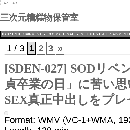
JAV
FAQ
三次元糟糕物保管室
BABY ENTERTAINMENT
DOGMA
MAD
MOTHERS ENTERTAINMENT 
1 / 3
1
2
3
»
[SDEN-027] SOD
貞卒業の日」に苦い思
SEX真正中出しをプレ
Format: WMV (VC-1+WMA, 192