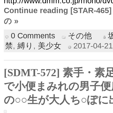
http://www.dmm.co.jp/mono/dvd/
Continue reading [STA
の »
0 Comments
その他
禁
,
縛り
,
美少女
2017-04-21 
[SDMT-572] 素手
で小便まみれの男子便
の○○生が大人ち○ぽ