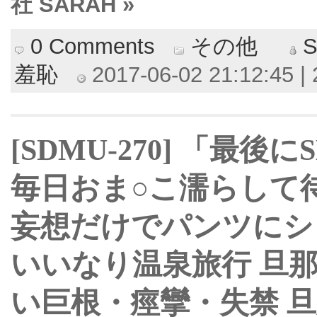
社 SARAH »
0 Comments
その他
羞恥
2017-06-02 21:12:45 | 
[SDMU-270] 「最
毎日おま○こ濡らして
妄想だけでパンツにシ
いいなり温泉旅行 旦
い巨根・痙攣・失禁 旦