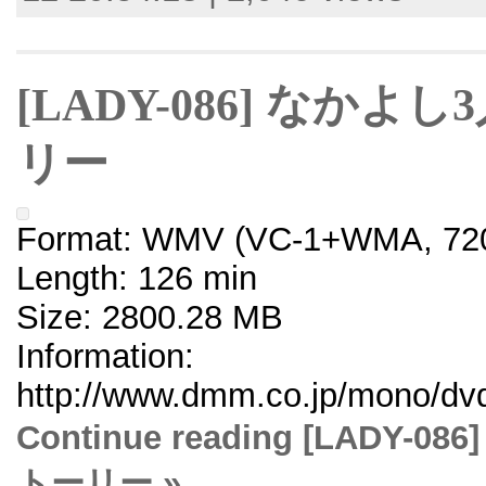
[LADY-086] なか
リー
Format: WMV (VC-1+WMA, 720
Length: 126 min
Size: 2800.28 MB
Information:
http://www.dmm.co.jp/mono/dvd/
Continue reading [LAD
トーリー »