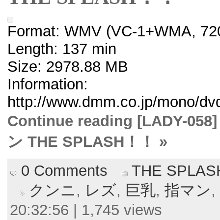
Format: WMV (VC-1+WMA, 720
Length: 137 min
Size: 2978.88 MB
Information:
http://www.dmm.co.jp/mono/dvd/
Continue reading [LAD
ン THE SPLASH！！ »
0 Comments
THE SPLA
クンニ
,
レズ
,
巨乳
,
指マン
,
20:32:56 | 1,745 views