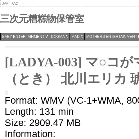
JAV
FAQ
三次元糟糕物保管室
BABY ENTERTAINMENT
DOGMA
MAD
MOTHERS ENTERTAINMENT 
[LADYA-003] マ
（とき） 北川エリカ 
Format: WMV (VC-1+WMA, 800
Length: 131 min
Size: 2909.47 MB
Information: