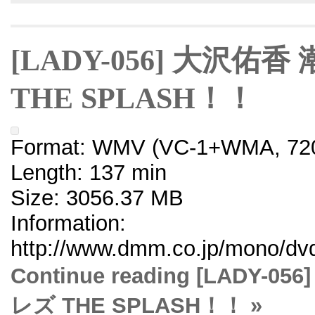
[LADY-056] 大沢
THE SPLASH！！
Format: WMV (VC-1+WMA, 720
Length: 137 min
Size: 3056.37 MB
Information:
http://www.dmm.co.jp/mono/dvd/
Continue reading [LAD
レズ THE SPLASH！！ »