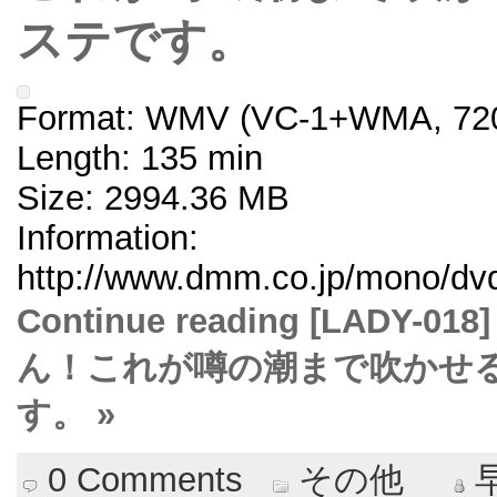
ステです。
Format: WMV (VC-1+WMA, 720
Length: 135 min
Size: 2994.36 MB
Information:
http://www.dmm.co.jp/mono/dvd/
Continue reading [LAD
ん！これが噂の潮まで吹かせ
す。 »
0 Comments
その他