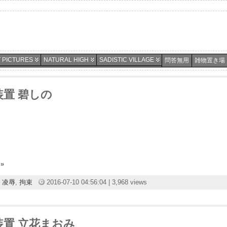
 PICTURES
NATURAL HIGH
SADISTIC VILLAGE
問答無用
雑物置き場
天装置 碧しの
»
凌辱
,
拘束
2016-07-10 04:56:04 | 3,968 views
昇天装置 立花まおみ