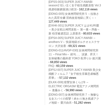
[DPSS-003] SUPER JUICY AWABI
season2 狂い泣く女子校生残酷哀歌 Vol.3
残虐幼躯媚薬漬け絶頂
- 162,116 views
[DDNG-005] 女体拷問研究所 5 ～拉致さ
れた高官令嬢 淫肉改造地獄に哭く～
-
127,449 views
[DXHK-001] SUPER JUICY はまKURI栗
～美少女戦士拷問哀歌～ 第一幕～序曲～
新 幼淫被虐悲話 上原亜衣
- 80,633 views
[DPSA-005] SUPER JUICY AWABI ～
anothers V～ 快楽地獄ポルチオエステサ
ロン 大沢佑香
- 69,321 views
[DDNG-011/AVGP-030] 女体拷問研究所
11 ～Final Mix～ 絶句…、涙滲、昇天！
女体秘墺の最終砦 YOKO 長澤りか 姫川麗
- 68,850 views
FAQ
- 60,159 views
[DPSJ-007] SUPER JUICY AWABI 美少女
残酷フィルム 7『女子校生淫暴悲虐極悪
昇華』
- 57,132 views
[DLKK-008] 痙攣女体くらげ8 ～
ELECTRIC ORGASM 電流アクメ拷問所
～ 進藤みく
- 56,990 views
[DDNG-007] 女体拷問研究所 7 ～無惨な
る女スパイの痙攣！終わり無き残虐アク
メ地獄～ 愛川由衣
- 51,282 views