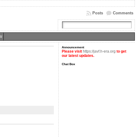
Posts
Comments
Announcement
Please visit
https://javf.h-era.org
to get
our latest updates.
Chat Box