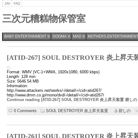
JAV
FAQ
三次元糟糕物保管室
BABY ENTERTAINMENT
DOGMA
MAD
MOTHERS ENTERTAINMENT
[ATID-267] SOUL DESTROYER 炎上昇
Format: WMV (VC-1+WMA, 1920x1080, 6000 kbps)
Length: 128 min
Size: 5646.54 MB
Information:
http://www.attackers.net/works/-/detail/=/cid=atid267/
http://www.dmm.co.jp/mono/dvd/-/detail/=/cid=atid267/
Continue reading [ATID-267] SOUL DESTROYER 炎上昇天装置 碧しの 
0 Comments
SOUL DESTROYER 炎上昇天装置
碧しの
[ATID-261] SOUL DESTROYER 炎上