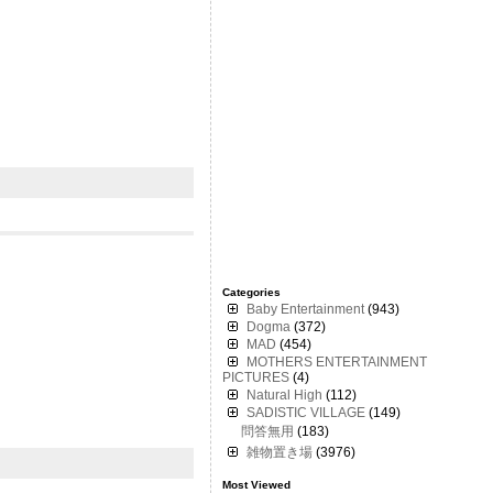
Categories
Baby Entertainment
(943)
Dogma
(372)
MAD
(454)
MOTHERS ENTERTAINMENT
PICTURES
(4)
Natural High
(112)
SADISTIC VILLAGE
(149)
問答無用
(183)
雑物置き場
(3976)
Most Viewed