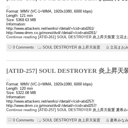
Format: WMV (VC-1+WMA, 1920x1080, 6000 kbps)
Length: 121 min
Size: 5369.63 MB
Information:
http://www.attackers.net/works/-/detail/=/cid=atid261/
http://www.dmm.co.jp/mono/dvd/-/detail/=/cid=atid261/
Continue reading [ATID-261] SOUL DESTROYER 炎上昇天装置 立花
0 Comments
SOUL DESTROYER 炎上昇天装置
立花まお
[ATID-257] SOUL DESTROYER 炎上
Format: WMV (VC-1+WMA, 1920x1080, 6000 kbps)
Length: 120 min
Size: 5322.08 MB
Information:
http://www.attackers.net/works/-/detail/=/cid=atid257/
http://www.dmm.co.jp/mono/dvd/-/detail/=/cid=atid257/
Continue reading [ATID-257] SOUL DESTROYER 炎上昇天装置 夏希
0 Comments
SOUL DESTROYER 炎上昇天装置
夏希みな