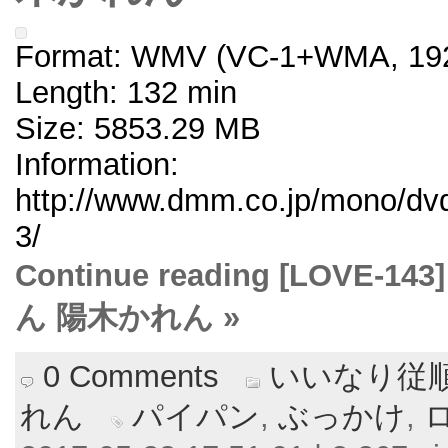
Format: WMV (VC-1+WMA, 192
Length: 132 min
Size: 5853.29 MB
Information:
http://www.dmm.co.jp/mono/dvd
3/
Continue reading [LOV
ん 陽木かれん »
0 Comments
いいなり従
れん
パイパン
,
ぶっかけ
,