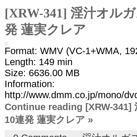
[XRW-341] 淫汁オ
発 蓮実クレア
Format: WMV (VC-1+WMA, 192
Length: 149 min
Size: 6636.00 MB
Information:
http://www.dmm.co.jp/mono/dvd/
Continue reading [XRW
10連発 蓮実クレア »