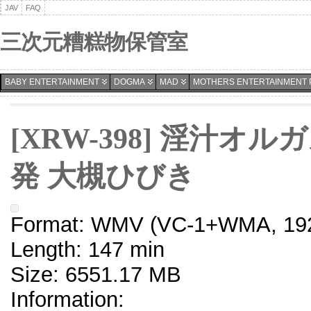
JAV
FAQ
三次元糟糕物保管室
BABY ENTERTAINMENT
DOGMA
MAD
MOTHERS ENTERTAINMENT 
[XRW-398] 淫汁オ
発 大槻ひびき
Format: WMV (VC-1+WMA, 192
Length: 147 min
Size: 6551.17 MB
Information: