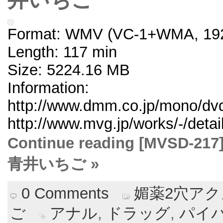
Format: WMV (VC-1+WMA, 192
Length: 117 min
Size: 5224.16 MB
Information:
http://www.dmm.co.jp/mono/dvd
http://www.mvg.jp/works/-/deta
Continue reading [MVS
青井いちご »
0 Comments
媚薬2穴ア
ご
アナル
,
ドラッグ
,
パイ