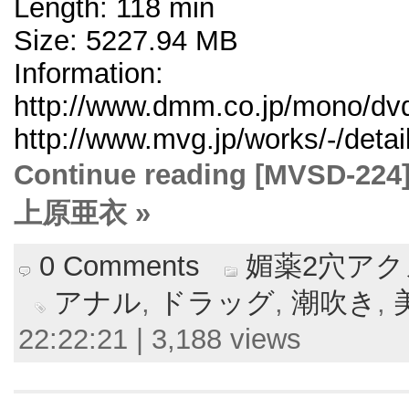
Length: 118 min
Size: 5227.94 MB
Information:
http://www.dmm.co.jp/mono/dvd
http://www.mvg.jp/works/-/deta
Continue reading [MVS
上原亜衣 »
0 Comments
媚薬2穴ア
アナル
,
ドラッグ
,
潮吹き
,
22:22:21 | 3,188 views