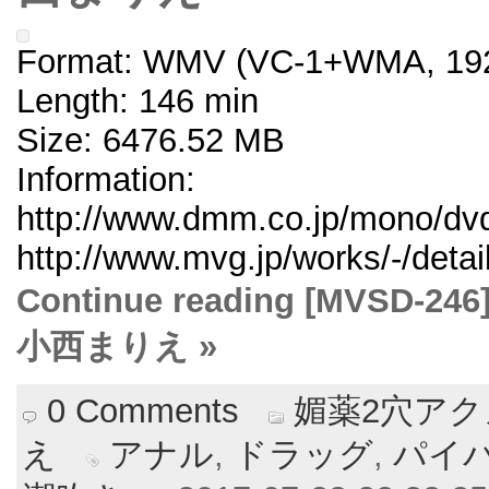
Format: WMV (VC-1+WMA, 192
Length: 146 min
Size: 6476.52 MB
Information:
http://www.dmm.co.jp/mono/dvd
http://www.mvg.jp/works/-/deta
Continue reading [MVS
小西まりえ »
0 Comments
媚薬2穴ア
え
アナル
,
ドラッグ
,
パイ