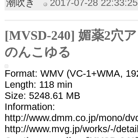
潮吹き
2017-07-28 22:33:25 
[MVSD-240] 媚薬
のんこゆる
Format: WMV (VC-1+WMA, 192
Length: 118 min
Size: 5248.61 MB
Information:
http://www.dmm.co.jp/mono/dvd
http://www.mvg.jp/works/-/deta