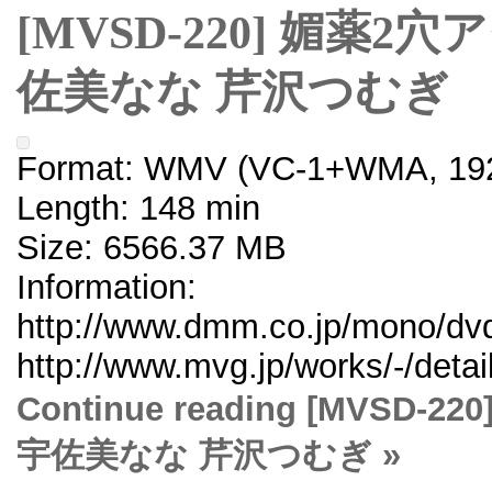
[MVSD-220] 媚薬
佐美なな 芹沢つむぎ
Format: WMV (VC-1+WMA, 192
Length: 148 min
Size: 6566.37 MB
Information:
http://www.dmm.co.jp/mono/dvd
http://www.mvg.jp/works/-/deta
Continue reading [MVS
宇佐美なな 芹沢つむぎ »