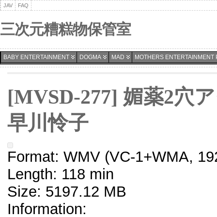
JAV
FAQ
三次元糟糕物保管室
BABY ENTERTAINMENT
DOGMA
MAD
MOTHERS ENTERTAINMENT 
[MVSD-277] 媚薬
早川怜子
Format: WMV (VC-1+WMA, 192
Length: 118 min
Size: 5197.12 MB
Information: