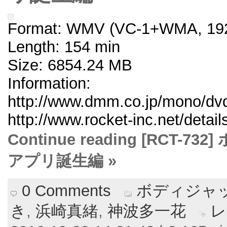
Format: WMV (VC-1+WMA, 192
Length: 154 min
Size: 6854.24 MB
Information:
http://www.dmm.co.jp/mono/dvd/
http://www.rocket-inc.net/deta
Continue reading [RCT-
アプリ誕生編 »
0 Comments
ボディジャ
き
,
浜崎真緒
,
神波多一花
レ