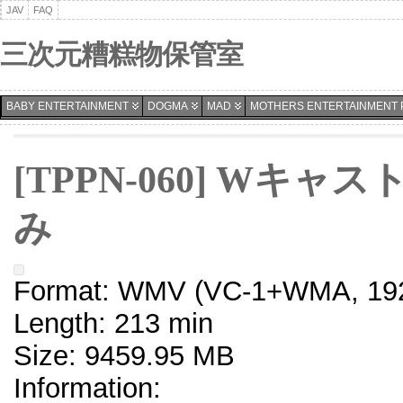
JAV
FAQ
三次元糟糕物保管室
BABY ENTERTAINMENT
DOGMA
MAD
MOTHERS ENTERTAINMENT 
[TPPN-060] Wキャ
み
Format: WMV (VC-1+WMA, 192
Length: 213 min
Size: 9459.95 MB
Information: