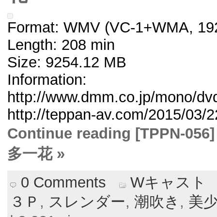
Format: WMV (VC-1+WMA, 192
Length: 208 min
Size: 9254.12 MB
Information:
http://www.dmm.co.jp/mono/dvd/
http://teppan-av.com/2015/03/2
Continue reading [TPPN
多一花 »
0 Comments
Wキャスト
３Ｐ
,
スレンダー
,
潮吹き
,
美