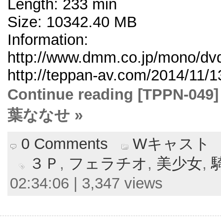
Length: 233 min
Size: 10342.40 MB
Information:
http://www.dmm.co.jp/mono/dvd/
http://teppan-av.com/2014/11/1
Continue reading [TPPN
葉ななせ »
0 Comments
Wキャスト
３Ｐ
,
フェラチオ
,
美少女
,
02:34:06 | 3,347 views