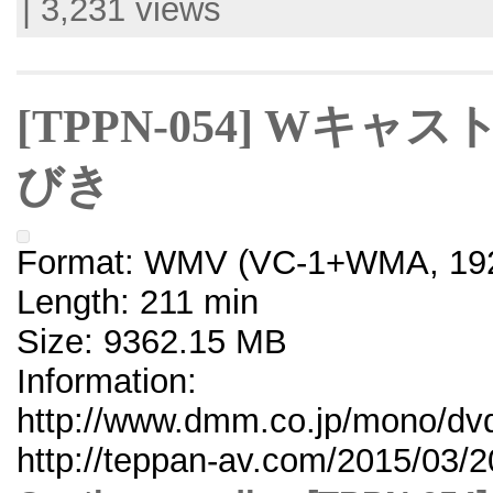
| 3,231 views
[TPPN-054] Wキャ
びき
Format: WMV (VC-1+WMA, 192
Length: 211 min
Size: 9362.15 MB
Information:
http://www.dmm.co.jp/mono/dvd/
http://teppan-av.com/2015/03/2