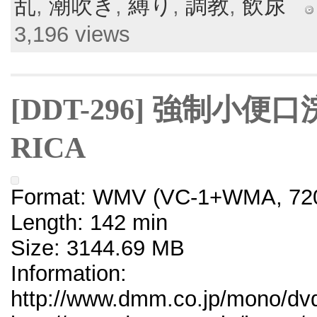
乱
,
潮吹き
,
縛り
,
調教
,
飲尿
3,196 views
[DDT-296] 強制小
RICA
Format: WMV (VC-1+WMA, 720
Length: 142 min
Size: 3144.69 MB
Information:
http://www.dmm.co.jp/mono/dvd/