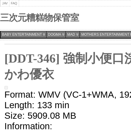
JAV
FAQ
三次元糟糕物保管室
BABY ENTERTAINMENT
DOGMA
MAD
MOTHERS ENTERTAINMENT 
[DDT-346] 強制小
かわ優衣
Format: WMV (VC-1+WMA, 192
Length: 133 min
Size: 5909.08 MB
Information: