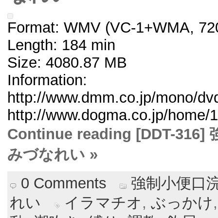
Format: WMV (VC-1+WMA, 720
Length: 184 min
Size: 4080.87 MB
Information:
http://www.dmm.co.jp/mono/dvd/
http://www.dogma.co.jp/home/1
Continue reading [DDT
みづなれい »
0 Comments
強制小便口浣
れい
イラマチオ
,
ぶっかけ