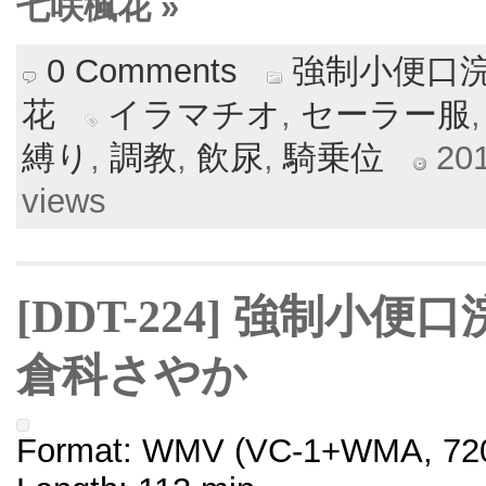
七咲楓花 »
0 Comments
強制小便口浣
花
イラマチオ
,
セーラー服
縛り
,
調教
,
飲尿
,
騎乗位
201
views
[DDT-224] 強制小
倉科さやか
Format: WMV (VC-1+WMA, 720