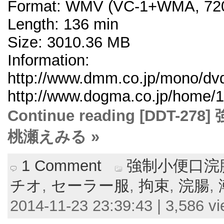
Format: WMV (VC-1+WMA, 720
Length: 136 min
Size: 3010.36 MB
Information:
http://www.dmm.co.jp/mono/dvd/
http://www.dogma.co.jp/home/1
Continue reading [DDT
桃瀬えみる »
1 Comment
強制小便口浣
チオ
,
セーラー服
,
拘束
,
浣腸
,
2014-11-23 23:39:43 | 3,586 v