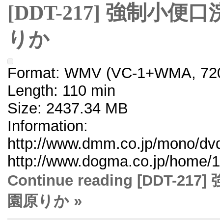
[DDT-217] 強制小
りか
Format: WMV (VC-1+WMA, 720
Length: 110 min
Size: 2437.34 MB
Information:
http://www.dmm.co.jp/mono/dvd/
http://www.dogma.co.jp/home/1
Continue reading [DDT
園原りか »