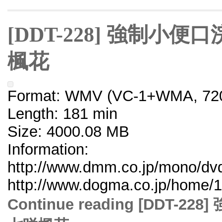
[DDT-228] 強制小
楓花
Format: WMV (VC-1+WMA, 720
Length: 181 min
Size: 4000.08 MB
Information:
http://www.dmm.co.jp/mono/dvd/
http://www.dogma.co.jp/home/1
Continue reading [DDT