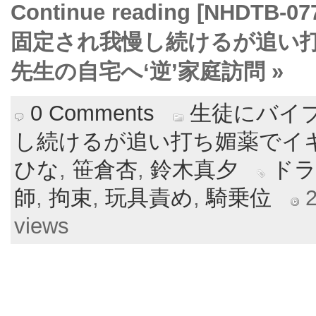
Continue reading [NHD
固定され我慢し続けるが追い
先生の自宅へ‘逆’家庭訪問 »
0 Comments
生徒にバイ
し続けるが追い打ち媚薬でイ
ひな
,
笹倉杏
,
鈴木真夕
ド
師
,
拘束
,
玩具責め
,
騎乗位
2
views