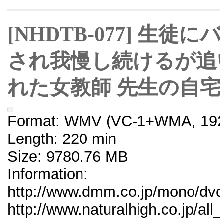
[NHDTB-077] 生
され我慢し続けるが追
れた女教師 先生の自宅
Format: WMV (VC-1+WMA, 192
Length: 220 min
Size: 9780.76 MB
Information:
http://www.dmm.co.jp/mono/dvd/
http://www.naturalhigh.co.jp/al