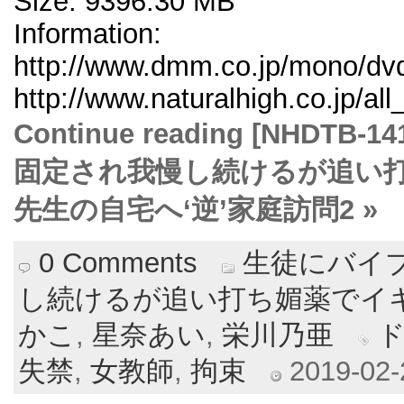
Size: 9396.30 MB
Information:
http://www.dmm.co.jp/mono/dvd/
http://www.naturalhigh.co.jp/al
Continue reading [NHD
固定され我慢し続けるが追い
先生の自宅へ‘逆’家庭訪問2 »
0 Comments
生徒にバイ
し続けるが追い打ち媚薬でイ
かこ
,
星奈あい
,
栄川乃亜
失禁
,
女教師
,
拘束
2019-02-2