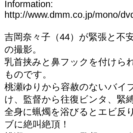
Information:
http://www.dmm.co.jp/mono/dvd/
吉岡奈々子（44）が緊張と不
の撮影。
乳首挟みと鼻フックを付けら
ものです。
桃瀬ゆりから容赦のないバイ
け、監督から往復ビンタ、緊
全身に蝋燭を浴びるとエビ反
ブに絶叫絶頂！