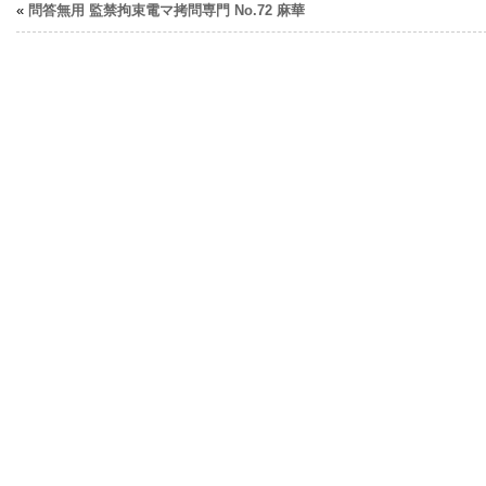
«
問答無用 監禁拘束電マ拷問専門 No.72 麻華