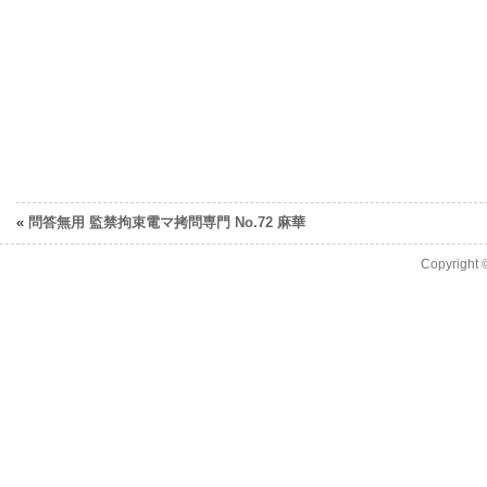
«
問答無用 監禁拘束電マ拷問専門 No.72 麻華
Copyright