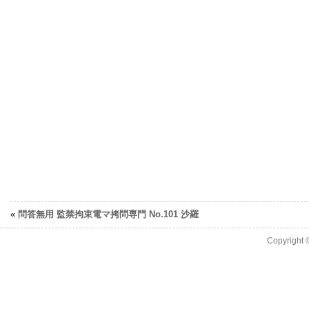
«
問答無用 監禁拘束電マ拷問専門 No.101 沙羅
Copyright