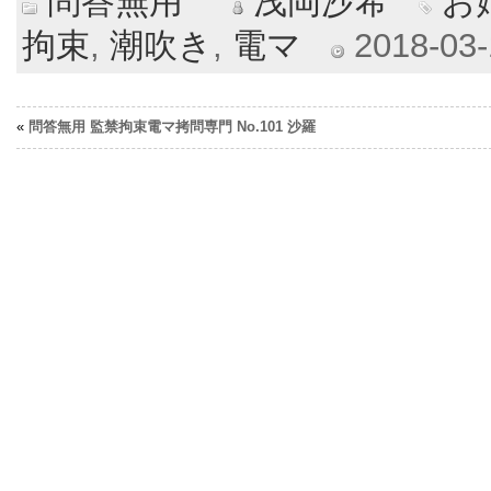
問答無用
浅岡沙希
お
拘束
,
潮吹き
,
電マ
2018-03-1
«
問答無用 監禁拘束電マ拷問専門 No.101 沙羅