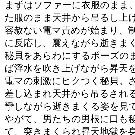
まずはソファーに衣服のまま
た服のまま天井から吊るし上
容赦ない電マ責めが始まり、
に反応し、震えながら逝きま
秘貝をあらわにするポーズの
ば淫水を吹き上げながら昇天
電マの刺激にヒクつく秘貝。
差し込まれ天井から吊るされ
攣しながら逝きまくる姿を見
やがて、男たちの男根に口も
て、突きまくられ昇天地獄を