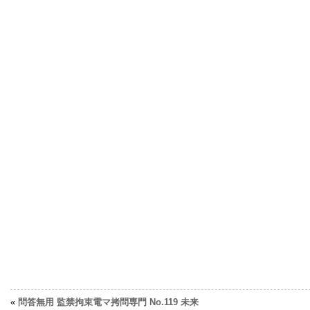
«
問答無用 監禁拘束電マ拷問専門 No.119 未来