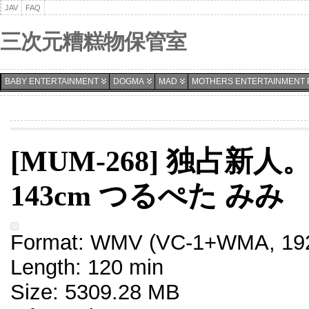
JAV
FAQ
三次元糟糕物保管室
BABY ENTERTAINMENT
DOGMA
MAD
MOTHERS ENTERTAINMENT 
[MUM-268] 独占新人
143cm つるぺた みみ
Format: WMV (VC-1+WMA, 192
Length: 120 min
Size: 5309.28 MB