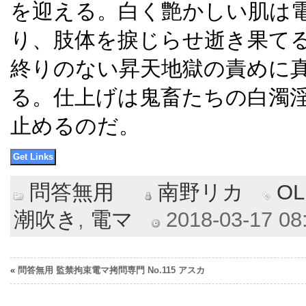
を迎える。白く艶かしい肌は
り、肢体を捩じらせ逝き果て
終りのない昇天地獄の責めに
る。仕上げは鬼畜たちの白濁
止めるのだ。
問答無用
南野リカ
OL
潮吹き
,
電マ
2018-03-17 08:
«
問答無用 監禁拘束電マ拷問専門 No.115 アスカ