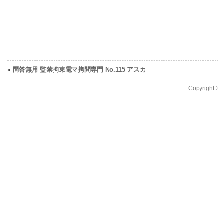
«
問答無用 監禁拘束電マ拷問専門 No.115 アスカ
Copyright