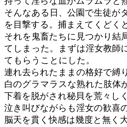
持って淫らな血がムラムラと
そんなある日、公園で生徒が
を目撃する。捕まえてくどく
それを鬼畜たちに見つかり結
てしまった。まずは淫女教師
てもらうことにした。
連れ去られたままの格好で縛
白のグラマラスな熟れた肢体
下着を脱がされ秘貝を荒々し
泣き叫びながらも淫女の歓喜
脳天を貫く快感は幾度と無く